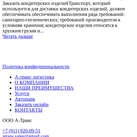
Заказать кондитерских изделийТранспорт, который
используется для доставки кондитерских изделий, должен
обеспечивать обеспечивать выполнения ряда требований:
санитарно-гигиенических; требований производителя к
условиям хранения; кондитерские изделия относятся к
хрупким грузам и...
Читать дальше
ТРАНСПОРТНЫЕ РЕШЕНИЯ — КОМПАНИЯ
А-ТРАНС
Политика конфиденциальности
А-транс логистика
О КОМПАНИИ
НАШИ ПРЕИМУЩЕСТВА
Услуги
Автопарк
Заказать онлайн
КОНТАКТЫ
ООО А-Транс
+7 (911) 920-09-51
atrans.sales@gmail.com